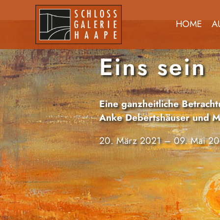
HOME
A
Eins sein
Eine ganzheitliche Betrach
Anke Debertshäuser und Mi
20. März 2021 – 09. Mai 20